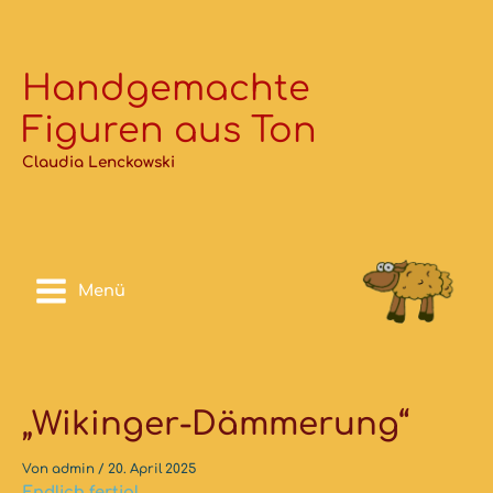
Zum
Inhalt
springen
Handgemachte
Figuren aus Ton
Claudia Lenckowski
Menü
„Wikinger-Dämmerung“
Von
admin
/
20. April 2025
Endlich fertig!