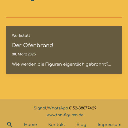
Werkstatt
Der Ofenbrand
30. März 2025
Wie werden die Figuren eigentlich gebrannt?…
Signal
/
WhatsApp
0152-38077429
www.ton-figuren.de
Home
Kontakt
Blog
Impressum