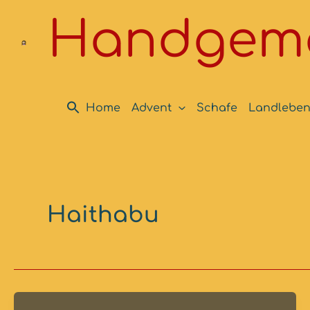
Zum
Handgema
Inhalt
springen
Home
Advent
Schafe
Landlebe
Haithabu